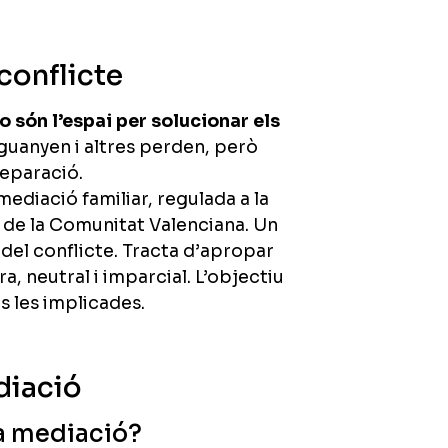
conflicte
no són l’espai per solucionar els
guanyen i altres perden, però
separació.
mediació familiar, regulada a la
 de la Comunitat Valenciana. Un
del conflicte. Tracta d’apropar
, neutral i imparcial. L’objectiu
s les implicades.
diació
la mediació?