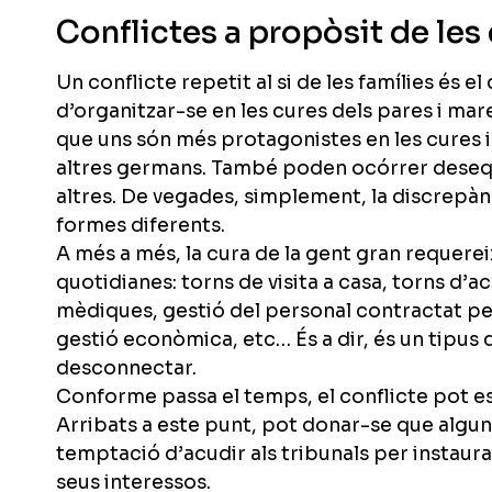
Conflictes a propòsit de les
Un conflicte repetit al si de les famílies és e
d’organitzar-se en les cures dels pares i mar
que uns són més protagonistes en les cures 
altres germans. També poden ocórrer desequ
altres. De vegades, simplement, la discrepàn
formes diferents.
A més a més, la cura de la gent gran requere
quotidianes: torns de visita a casa, torns d’
mèdiques, gestió del personal contractat pe
gestió econòmica, etc… És a dir, és un tipus 
desconnectar.
Conforme passa el temps, el conflicte pot esc
Arribats a este punt, pot donar-se que alguna
temptació d’acudir als tribunals per instaura
seus interessos.