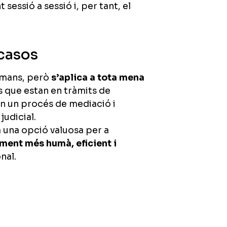
 sessió a sessió i, per tant, el
 casos
rmans, però
s’aplica a tota mena
s que estan en tràmits de
n un procés de mediació i
judicial.
a una opció valuosa per a
ment més humà, eficient i
nal.