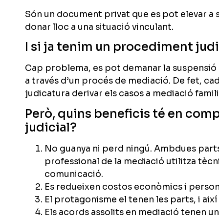
Són un document privat que es pot elevar a seu
donar lloc a una situació vinculant.
I si ja tenim un procediment judi
Cap problema, es pot demanar la suspensió p
a través d’un procés de mediació. De fet, ca
judicatura derivar els casos a mediació famili
Però, quins beneficis té en com
judicial?
No guanya ni perd ningú. Ambdues parts 
professional de la mediació utilitza tèc
comunicació.
Es redueixen costos econòmics i person
El protagonisme el tenen les parts, i aix
Els acords assolits en mediació tenen 