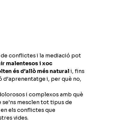
s de conflictes i la mediació pot
ir malentesos i xoc
lten és d’allò més natural
i, fins
ó d’aprenentatge i, per què no,
s dolorosos i complexos amb què
 se’ns mesclen tot tipus de
 en els conflictes que
tres vides.