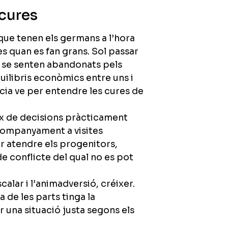
 cures
l que tenen els germans a l’hora
es quan es fan grans. Sol passar
i se senten abandonats pels
ilibris econòmics entre uns i
cia ve per entendre les cures de
ix de decisions pràcticament
acompanyament a visites
r atendre els progenitors,
de conflicte del qual no es pot
alar i l’animadversió, créixer.
 de les parts tinga la
r una situació justa segons els