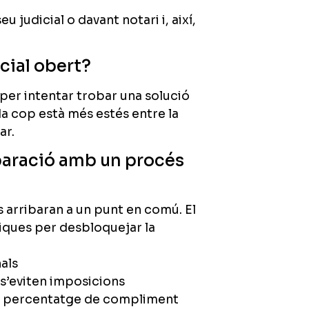
 judicial o davant notari i, així,
cial obert?
er intentar trobar una solució
da cop està més estés entre la
ar.
paració amb un procés
arribaran a un punt en comú. El
niques per desbloquejar la
als
í s’eviten imposicions
un percentatge de compliment