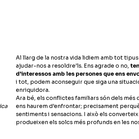
Al llarg de la nostra vida lidiem amb tot tipu
ajudar-nos a resoldre’ls. Ens agrade o no,
ten
d’interessos amb les persones que ens envo
i tot, podem aconseguir que siga una situaci
enriquidora.
Ara bé, els conflictes familiars són dels mé
ens haurem d’enfrontar; precisament perquè
ica
sentiments i sensacions. I això els converteix
produeixen els solcs més profunds en les nos