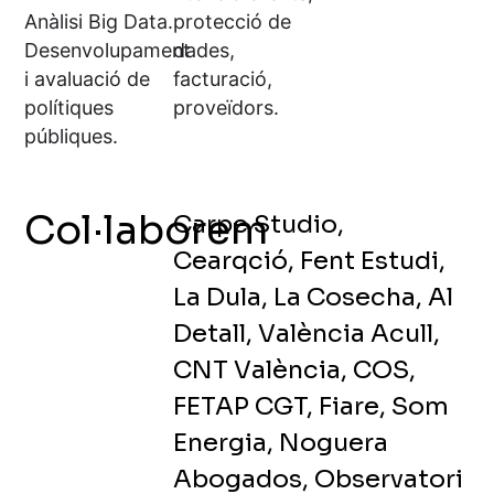
Anàlisi Big Data.
protecció de
Desenvolupament
dades,
i avaluació de
facturació,
polítiques
proveïdors.
públiques.
Col·laborem
Carpe Studio,
Cearqció, Fent Estudi,
La Dula, La Cosecha, Al
Detall, València Acull,
CNT València, COS,
FETAP CGT, Fiare, Som
Energia, Noguera
Abogados, Observatori