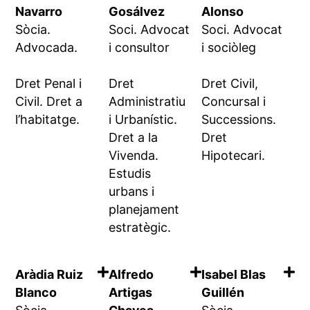
Navarro
Gosálvez
Alonso
Sòcia.
Soci. Advocat
Soci. Advocat
Advocada.
i consultor
i sociòleg
Dret Penal i
Dret
Dret Civil,
Civil. Dret a
Administratiu
Concursal i
l’habitatge.
i Urbanístic.
Successions.
Dret a la
Dret
Vivenda.
Hipotecari.
Estudis
urbans i
planejament
estratègic.
Aràdia Ruiz
Alfredo
Isabel Blas
Blanco
Artigas
Guillén