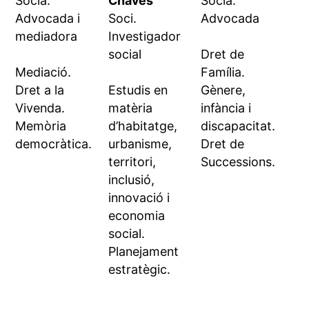
Sòcia.
Chaves
Sòcia.
Advocada i
Soci.
Advocada
mediadora
Investigador
social
Dret de
Mediació.
Família.
Dret a la
Estudis en
Gènere,
Vivenda.
matèria
infància i
Memòria
d’habitatge,
discapacitat.
democràtica.
urbanisme,
Dret de
territori,
Successions.
inclusió,
innovació i
economia
social.
Planejament
estratègic.