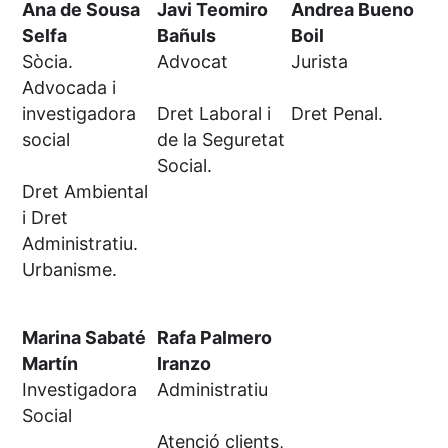
Ana de Sousa
Javi Teomiro
Andrea Bueno
Selfa
Bañuls
Boil
Sòcia.
Advocat
Jurista
Advocada i
investigadora
Dret Laboral i
Dret Penal.
social
de la Seguretat
Social.
Dret Ambiental
i Dret
Administratiu.
Urbanisme.
Marina Sabaté
Rafa Palmero
Martín
Iranzo
Investigadora
Administratiu
Social
Atenció clients,