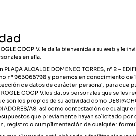
idad
LE COOP. V. le da la bienvenida a su web y le inv
sonales en ella.
 en PLAÇA ALCALDE DOMENEC TORRES, nº 2 – EDIFIC
no nº 963066798 y ponemos en conocimiento de los
tección de datos de carácter personal, para que p
EL ROGLE COOP. V.los datos personales que se les r
y que son los propios de su actividad como DESP
ORES/AS, así como contestación de cualquier cu
presupuestos que previamente hayan solicitado por 
ón, registro o cumplimentación de cualquier formul