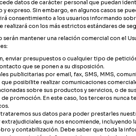
cede datos de carácter personal que puedan identific
io y expreso. Sin embargo, en algunos casos se pu
rirá consentimiento a los usuarios informando sobre
e realizará con los más estrictos estándares de se
nto serán mantener una relación comercial con el Us
es:
, enviar presupuestos o cualquier tipo de petición 
contacto que se ponen a su disposición.
s publicitarias por email, fax, SMS, MMS, comuni
o, que posibilite realizar comunicaciones comercia
acionadas sobre sus productos y servicios, o de s
 de promoción. En este caso, los terceros nunca t
cos.
, trataremos sus datos para poder prestarles nues
y extrajudiciales que nos encomiende, incluyendo 
ro y contabilización. Debe saber que toda la infor