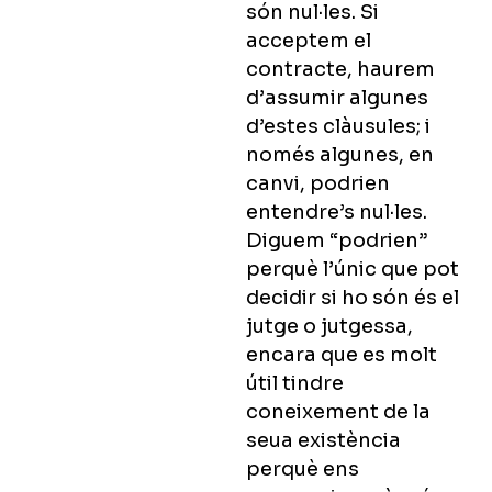
són nul·les. Si
acceptem el
contracte, haurem
d’assumir algunes
d’estes clàusules; i
només algunes, en
canvi, podrien
entendre’s nul·les.
Diguem “podrien”
perquè l’únic que pot
decidir si ho són és el
jutge o jutgessa,
encara que es molt
útil tindre
coneixement de la
seua existència
perquè ens