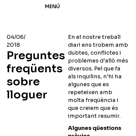
MENÚ
04/06/
En el nostre treball
2018
diari ens trobem amb
Preguntes
dubtes, conflictes i
problemes d’allò més
freqüents
diversos. Pel que fa
als inquilins, n’hi ha
sobre
algunes que es
lloguer
repeteixen amb
molta freqüència i
que creiem que és
important resumir.
Algunes qüestions