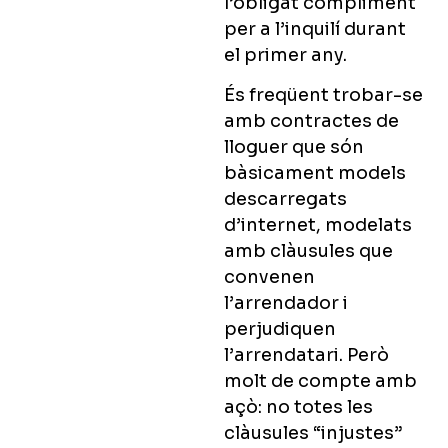
l’obligat compliment
per a l’inquilí durant
el primer any.
És freqüent trobar-se
amb contractes de
lloguer que són
bàsicament models
descarregats
d’internet, modelats
amb clàusules que
convenen
l’arrendador i
perjudiquen
l’arrendatari. Però
molt de compte amb
açò: no totes les
clàusules “injustes”