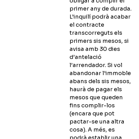
obligar a complir el
primer any de durada.
L’inquilí podrà acabar
el contracte
transcorreguts els
primers sis mesos, si
avisa amb 30 dies
d’antelació
l’arrendador. Si vol
abandonar l’immoble
abans dels sis mesos,
haurà de pagar els
mesos que queden
fins complir-los
(encara que pot
pactar-se una altra
cosa). A més, es
podrà establir una