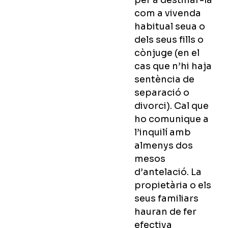
per a destinar-la
com a vivenda
habitual seua o
dels seus fills o
cònjuge (en el
cas que n’hi haja
sentència de
separació o
divorci). Cal que
ho comunique a
l’inquilí amb
almenys dos
mesos
d’antelació. La
propietària o els
seus familiars
hauran de fer
efectiva