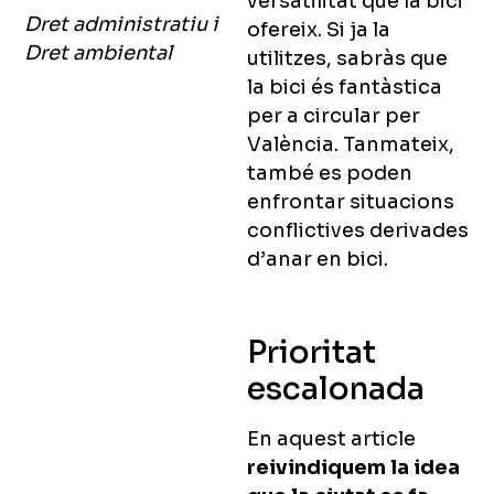
versatilitat que la bici
Dret administratiu
i
ofereix. Si ja la
Dret ambiental
utilitzes, sabràs que
la bici és fantàstica
per a circular per
València.
Tanmateix,
també es poden
enfrontar situacions
conflictives derivades
d’anar en bici.
Prioritat
escalonada
En aquest article
reivindiquem la idea