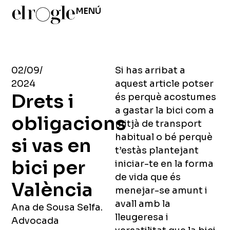
MENÚ
02/09/
Si has arribat a
2024
aquest article potser
Drets i
és perquè acostumes
a gastar la bici com a
obligacions
mitjà de transport
habitual o bé perquè
si vas en
t’estàs plantejant
bici per
iniciar-te en la forma
de vida que és
València
menejar-se amunt i
avall amb la
Ana de Sousa Selfa.
lleugeresa i
Advocada