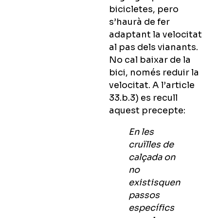
bicicletes, pero
s’haurà de fer
adaptant la velocitat
al pas dels vianants.
No cal baixar de la
bici, només reduir la
velocitat. A l’article
33.b.3) es recull
aquest precepte:
En les
cruïlles de
calçada on
no
existisquen
passos
específics