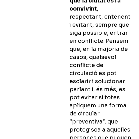
que la ciutat es fa
convivint
,
respectant, entenent
i evitant, sempre que
siga possible, entrar
en conflicte.
Pensem
que, en la majoria de
casos, qualsevol
conflicte de
circulació es pot
esclarir i solucionar
parlant i, és més, es
pot evitar si totes
apliquem una forma
de circular
“preventiva”, que
protegisca a aquelles
persones que puguen