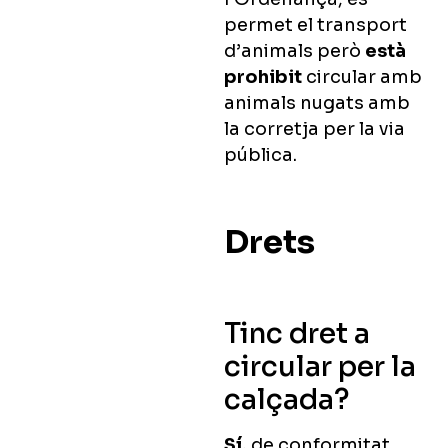
permet el transport
d’animals però
està
prohibit
circular amb
animals nugats amb
la corretja per la via
pública.
Drets
Tinc dret a
circular per la
calçada?
Sí,
de conformitat