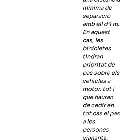
mínima de
separació
amb ell d’1 m.
En aquest
cas, les
bicicletes
tindran
prioritat de
pas sobre els
vehicles a
motor, tot i
que hauran
de cedir en
tot cas el pas
a les
persones
vianants.