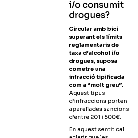
i/o consumit
drogues?
Circular amb bici
superant els límits
reglamentaris de
taxa d’alcohol i/o
drogues, suposa
cometre una
infracció tipificada
com a “molt greu”
.
Aquest tipus
d’infraccions porten
aparellades
sancions
d’entre 201 i 500€.
En aquest sentit cal
aclarir que les