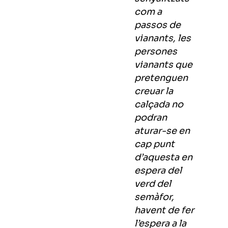
com a
passos de
vianants, les
persones
vianants que
pretenguen
creuar la
calçada no
podran
aturar-se en
cap punt
d’aquesta en
espera del
verd del
semàfor,
havent de fer
l’espera a la