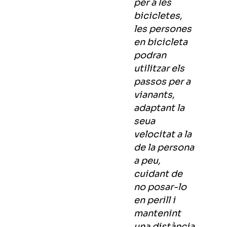
per a les
bicicletes,
les persones
en bicicleta
podran
utilitzar els
passos per a
vianants,
adaptant la
seua
velocitat a la
de la persona
a peu,
cuidant de
no posar-lo
en perill i
mantenint
una distància