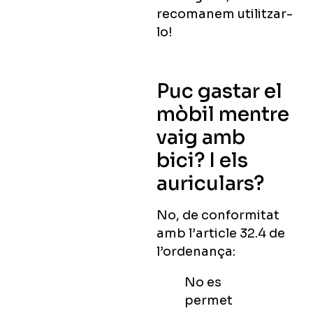
recomanem utilitzar-
lo!
Puc gastar el
mòbil mentre
vaig amb
bici? I els
auriculars?
No, de conformitat
amb l’article 32.4 de
l’ordenança:
No es
permet