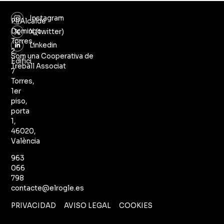
Instagram
Pl/Alcalde
Domingo
X (twitter)
Torres,
Linkedin
2,
Som una Cooperativa de
Edifici
Treball Associat
7
Torres,
1er
piso,
porta
1,
46020,
València
963
066
798
contacte@elrogle.es
PRIVACIDAD
AVISO LEGAL
COOKIES