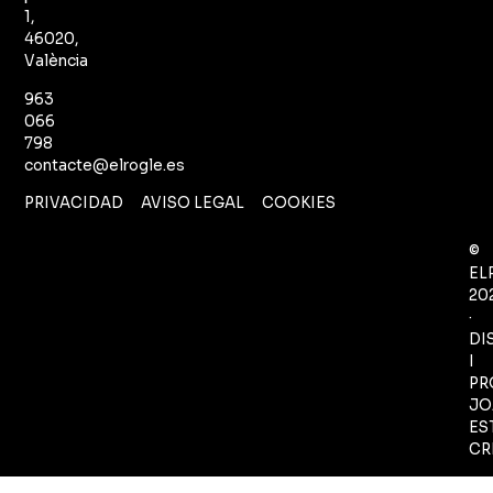
1,
46020,
València
963
066
798
contacte@elrogle.es
PRIVACIDAD
AVISO LEGAL
COOKIES
©
EL
20
·
DI
I
PR
JO
ES
CR