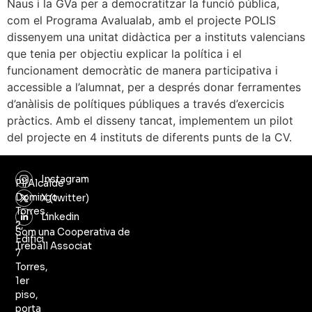
Naus i la GVa per a democratitzar la funció pública,
com el Programa Avalualab, amb el projecte POLIS
dissenyem una unitat didàctica per a instituts valencians
que tenia per objectiu explicar la política i el
funcionament democràtic de manera participativa i
accessible a l’alumnat, per a després donar ferramentes
d’anàlisis de polítiques públiques a través d’exercicis
pràctics. Amb el disseny tancat, implementem un pilot
del projecte en 4 instituts de diferents punts de la CV.
Instagram
Pl/Alcalde
Domingo
X (twitter)
Torres,
Linkedin
2,
Som una Cooperativa de
Edifici
Treball Associat
7
Torres,
1er
piso,
porta