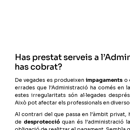
Has prestat serveis a l’Admin
has cobrat?
De vegades es produeixen
impagaments
o 
errades que l’Administració ha comés en l
estes irregularitats són al·legades després
Això pot afectar els professionals en diverso
Al contrari del que passa en l’àmbit privat,
de
desprotecció
quan és l’administració 
obligació de realitzar el pagament. Sembla q