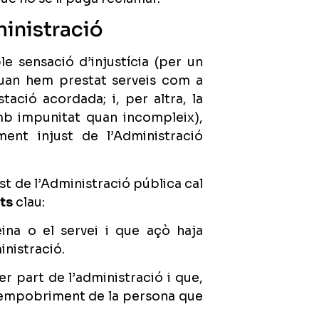
ministració
 sensació d’injustícia (per un
quan hem prestat serveis com a
ació acordada; i, per altra, la
mb impunitat quan incompleix),
ment injust de l’Administració
ust de l’Administració pública cal
ts
clau:
eina o el servei i que açò haja
inistració.
r part de l’administració i que,
iu empobriment de la persona que