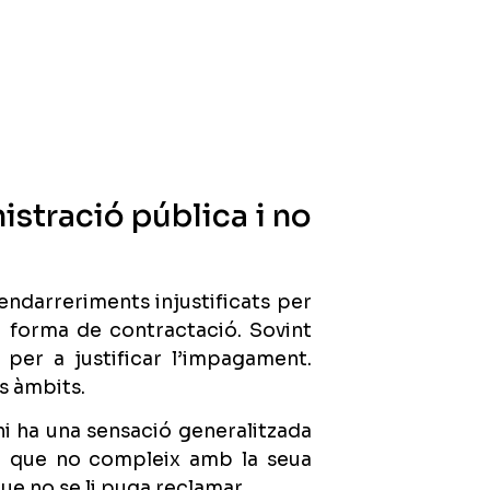
istració pública i no
endarreriments injustificats per
a forma de contractació. Sovint
 per a justificar l’impagament.
s àmbits.
 hi ha una sensació generalitzada
la que no compleix amb la seua
ue no se li puga reclamar.