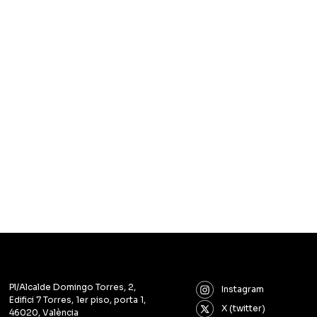
Pl/Alcalde Domingo Torres, 2,
Instagram
Edifici 7 Torres, 1er piso, porta 1,
X (twitter)
46020, València