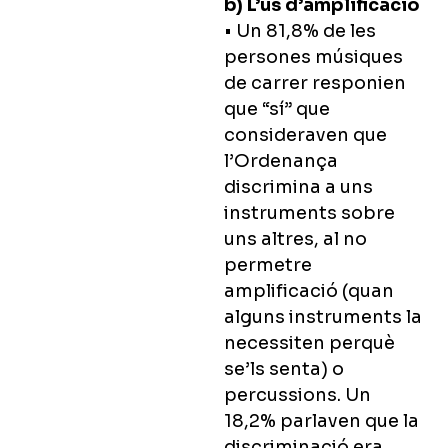
b) L’ús d’amplificació
• Un 81,8% de les
persones músiques
de carrer responien
que “sí” que
consideraven que
l’Ordenança
discrimina a uns
instruments sobre
uns altres, al no
permetre
amplificació (quan
alguns instruments la
necessiten perquè
se’ls senta) o
percussions. Un
18,2% parlaven que la
discriminació era