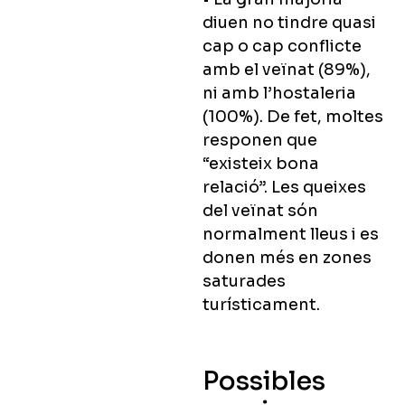
diuen no tindre quasi
cap o cap conflicte
amb el veïnat (89%),
ni amb l’hostaleria
(100%). De fet, moltes
responen que
“existeix bona
relació”. Les queixes
del veïnat són
normalment lleus i es
donen més en zones
saturades
turísticament.
Possibles