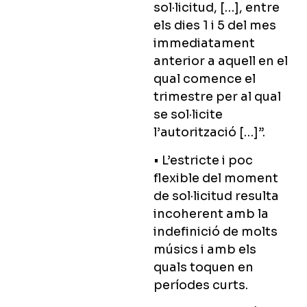
sol·licitud, […], entre
els dies 1 i 5 del mes
immediatament
anterior a aquell en el
qual comence el
trimestre per al qual
se sol·licite
l’autorització […]”.
• L’estricte i poc
flexible del moment
de sol·licitud resulta
incoherent amb la
indefinició de molts
músics i amb els
quals toquen en
períodes curts.