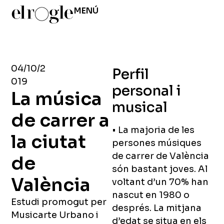
MENÚ
04/10/2
Perfil
019
personal i
La música
musical
de carrer a
• La majoria de les
la ciutat
persones músiques
de carrer de València
de
són bastant joves. Al
València
voltant d’un 70% han
nascut en 1980 o
Estudi promogut per
després. La mitjana
Musicarte Urbano i
d’edat se situa en els