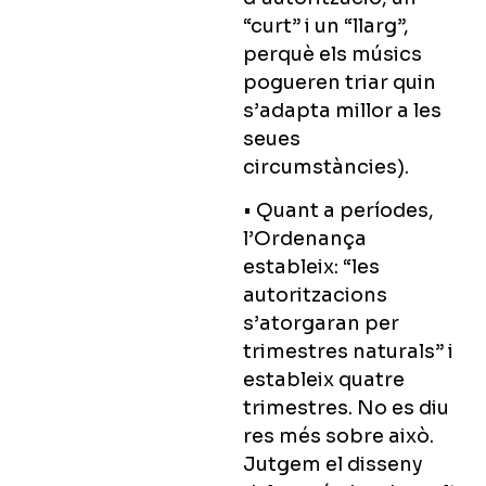
“curt” i un “llarg”,
perquè els músics
pogueren triar quin
s’adapta millor a les
seues
circumstàncies).
• Quant a períodes,
l’Ordenança
estableix: “les
autoritzacions
s’atorgaran per
trimestres naturals” i
estableix quatre
trimestres. No es diu
res més sobre això.
Jutgem el disseny