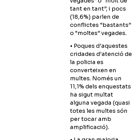
vegades” o “molt de
tant en tant”, i pocs
(18,6%) parlen de
conflictes “bastants”
o “moltes” vegades.
• Poques d’aquestes
cridades d’atenció de
la policia es
converteixen en
multes. Només un
11,1% dels enquestats
ha sigut multat
alguna vegada (quasi
totes les multes són
per tocar amb
amplificació).
• La gran majoria