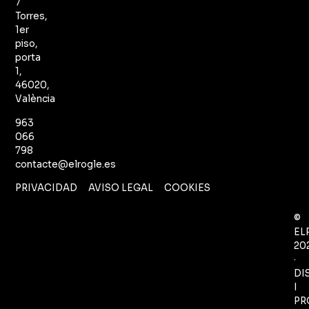
7
Torres,
1er
piso,
porta
1,
46020,
València
963
066
798
contacte@elrogle.es
PRIVACIDAD
AVISO LEGAL
COOKIES
©
EL
20
·
DI
I
PR