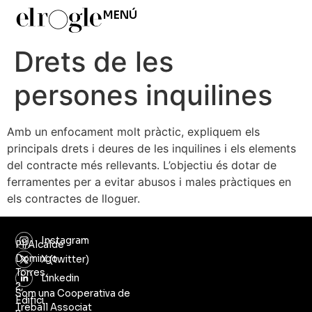
MENÚ
Drets de les
persones inquilines
Amb un enfocament molt pràctic, expliquem els
principals drets i deures de les inquilines i els elements
del contracte més rellevants. L’objectiu és dotar de
ferramentes per a evitar abusos i males pràctiques en
els contractes de lloguer.
Instagram
Pl/Alcalde
Domingo
X (twitter)
Torres,
Linkedin
2,
Som una Cooperativa de
Edifici
Treball Associat