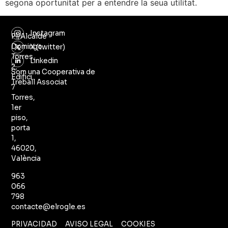
segona oportunitat per a entendre la seua utilitat.
Instagram
Pl/Alcalde
Domingo
X (twitter)
Torres,
Linkedin
2,
Som una Cooperativa de
Edifici
Treball Associat
7
Torres,
1er
piso,
porta
1,
46020,
València
963
066
798
contacte@elrogle.es
PRIVACIDAD
AVISO LEGAL
COOKIES