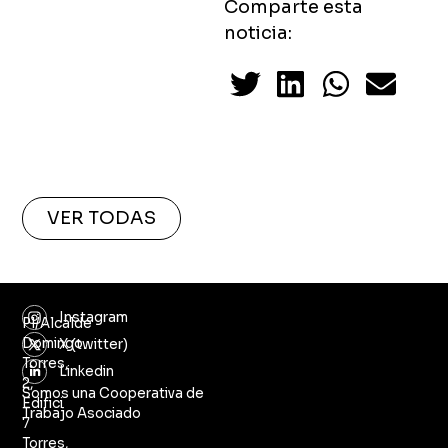
Comparte esta
noticia:
VER TODAS
Instagram
Pl/Alcalde
Domingo
X (twitter)
Torres,
Linkedin
2,
Somos una Cooperativa de
Edifici
Trabajo Asociado
7
Torres,