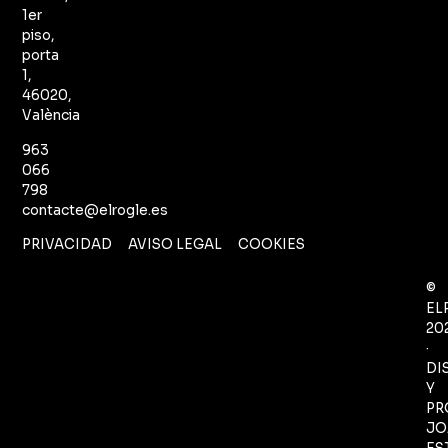
1er
piso,
porta
1,
46020,
València
963
066
798
contacte@elrogle.es
PRIVACIDAD
AVISO LEGAL
COOKIES
©
EL
20
·
DI
Y
PR
JO