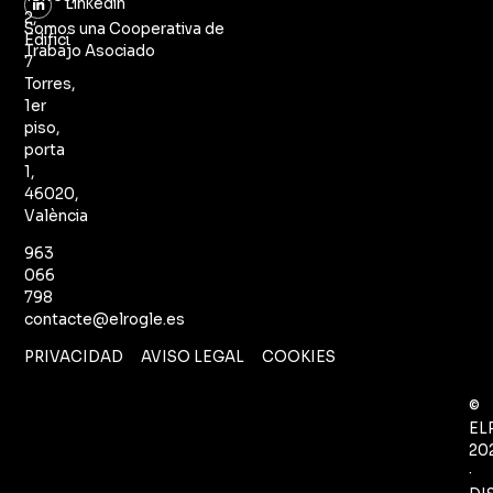
Linkedin
2,
Somos una Cooperativa de
Edifici
Trabajo Asociado
7
Torres,
1er
piso,
porta
1,
46020,
València
963
066
798
contacte@elrogle.es
PRIVACIDAD
AVISO LEGAL
COOKIES
©
EL
20
·