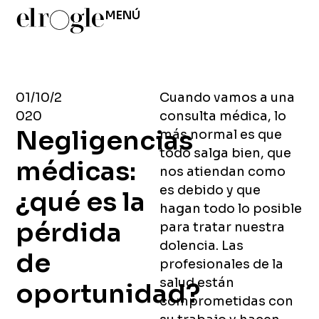
MENÚ
01/10/2
Cuando vamos a una
020
consulta médica, lo
Negligencias
más normal es que
todo salga bien, que
médicas:
nos atiendan como
es debido y que
¿qué es la
hagan todo lo posible
pérdida
para tratar nuestra
dolencia. Las
de
profesionales de la
salud están
oportunidad?
comprometidas con