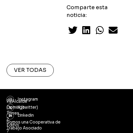
Comparte esta
noticia:
VER TODAS
Instagram
Pl/Alcalde
Domingo
X (twitter)
Torres,
Linkedin
2,
Somos una Cooperativa de
Edifici
Trabajo Asociado
7