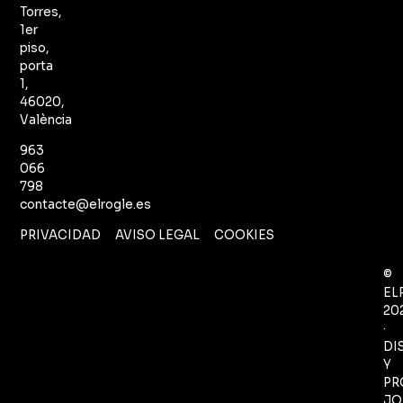
Torres,
1er
piso,
porta
1,
46020,
València
963
066
798
contacte@elrogle.es
PRIVACIDAD
AVISO LEGAL
COOKIES
©
EL
20
·
DI
Y
PR
JO