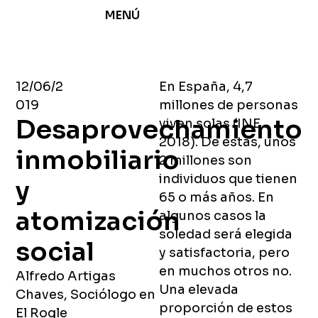
MENÚ
12/06/2
En España, 4,7
019
millones de personas
Desaprovechamiento
viven solas (INE,
2018). De estas, unos
inmobiliario
2 millones son
individuos que tienen
y
65 o más años. En
atomización
algunos casos la
soledad será elegida
social
y satisfactoria, pero
en muchos otros no.
Alfredo Artigas
Una elevada
Chaves, Sociólogo en
proporción de estos
El Rogle