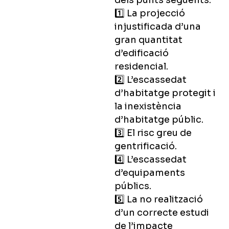
dels punts següents:
1️⃣
La projecció
injustificada d’una
gran quantitat
d’edificació
residencial.
2️⃣
L’escassedat
d’habitatge protegit i
la inexistència
d’habitatge públic.
3️⃣
El risc greu de
gentrificació.
4️⃣
L’escassedat
d’equipaments
públics.
5️⃣
La no realització
d’un correcte estudi
de l’impacte