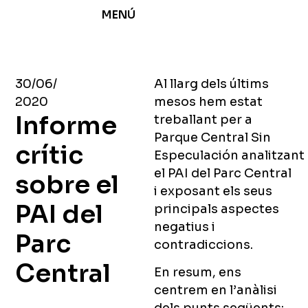
MENÚ
30/06/
Al llarg dels últims
2020
mesos hem estat
Informe
treballant per a
Parque Central Sin
crític
Especulación analitzant
el PAI del Parc Central
sobre el
i exposant els seus
PAI del
principals aspectes
negatius i
Parc
contradiccions.
Central
En resum, ens
centrem en l’anàlisi