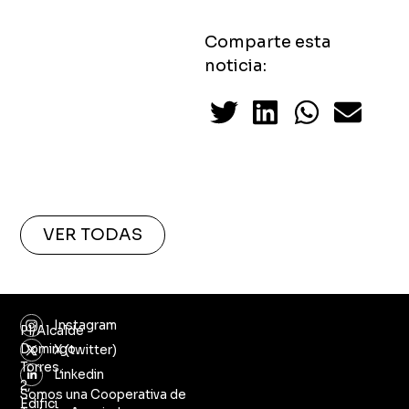
Comparte esta
noticia:
VER TODAS
Instagram
Pl/Alcalde
Domingo
X (twitter)
Torres,
Linkedin
2,
Somos una Cooperativa de
Edifici