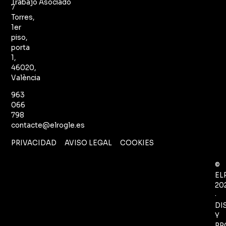
Trabajo Asociado
7
Torres,
1er
piso,
porta
1,
46020,
València
963
066
798
contacte@elrogle.es
PRIVACIDAD
AVISO LEGAL
COOKIES
©
EL
20
·
DI
Y
PR